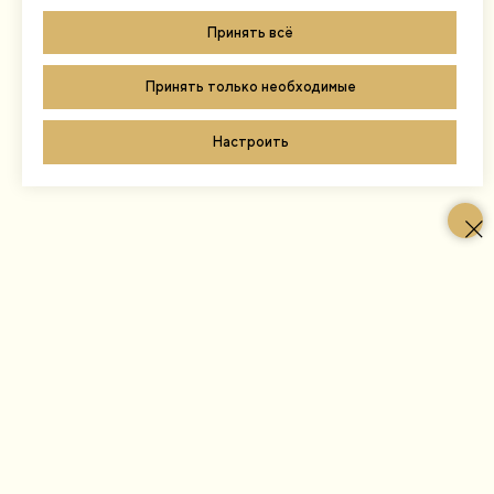
Принять всё
Принять только необходимые
Настроить
о Ломах
в Ломах