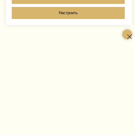
Настроить
о Ломах
в Ломах
в Ломы
из Ломов