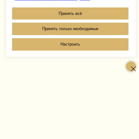
Принять всё
Принять только необходимые
Настроить
о Ломах