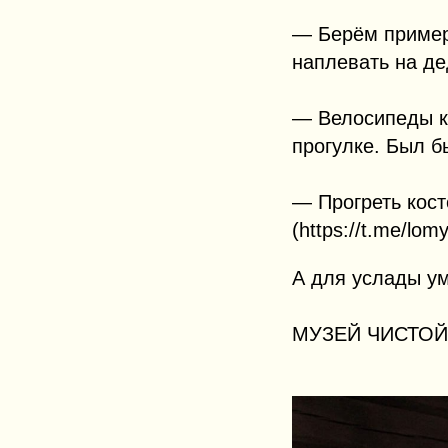
— Берём пример.
наплевать на де
— Велосипеды как
прогулке. Был б
— Прогреть кос
(https://t.me/lom
А для услады ум
МУЗЕЙ ЧИСТОЙ 