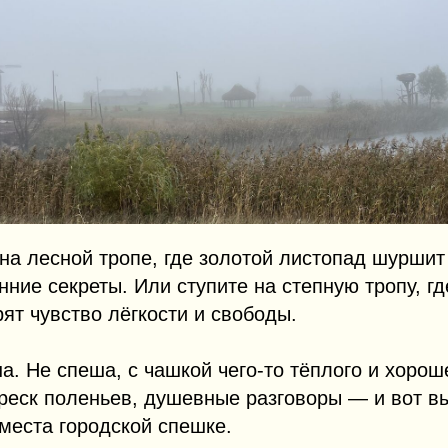
а лесной тропе, где золотой листопад шуршит
ние секреты. Или ступите на степную тропу, гд
рят чувство лёгкости и свободы.
а. Не спеша, с чашкой чего-то тёплого и хорош
треск поленьев, душевные разговоры — и вот в
 места городской спешке.